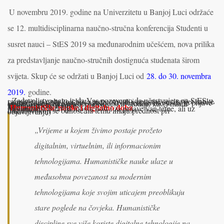
U novembru 2019. godine na Univerzitetu u Banjoj Luci održaće
se 12. multidisciplinarna naučno-stručna konferencija Studenti u
susret nauci – StES 2019 sa međunarodnim učešćem, nova prilika
za predstavlјanje naučno-stručnih dostignuća studenata širom
svijeta. Skup će se održati u Banjoj Luci od
28. do 30. novembra
2019.
godine.
Zadovolјstvo nam je da Vas pozovemo da učestvujete na StES-u, razmislite o radu koji biste prezentovali i upustite se u svijet nauke i istraživanja. Na stručno-naučnu konferenciju mogu da se prijave studenti osnovnih, master i doktorskih studija, kao i mladi istraživači do 30 godina starosti.
Humanističke nauke
Tema:
Humanističke nauke i digitalno doba
(organizator ostavlјa mogućnost i za prijave van teme, ali uz napomenu
da radovi koji se odnose na temu imaju prednost pri objavlјivanju)
„Vrijeme u kojem živimo postaje prožeto
digitalnim, virtuelnim, ili informacionim
tehnologijama. Humanističke nauke ulaze u
međusobnu povezanost sa modernim
tehnologijama koje svojim uticajem preoblikuju
stare poglede na čovjeka. Humanističke
discipline sve više koriste digitalne tehnologije na