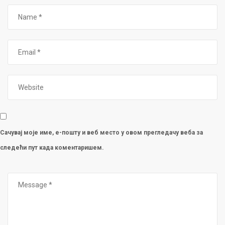
Сачувај моје име, е-пошту и веб место у овом прегледачу веба за
следећи пут када коментаришем.