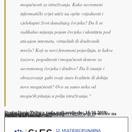
mogućnosti za istraživanja. Kako savremeni
informatički svijet utiče na opšte vrijednosti i
cjelokupni život današnjeg čovjeka? Da li se
radikalno mijenja pojam čovjeka i identiteta pod
uticajem interneta, virtuelnih ili društvenih
mreža? Koji se novi fenomeni pojavljuju, te kakve
izazove, pogodnosti i mogućnosti donose za
savremenog čovjeka i društvo? Da li znanje i
obrazovanje gubi svoje stare kvalitete ili dobija
nove mogućnosti? Ovo su samo neka od
mogućih pitanja u polju istraživanja.“
Dostavljanje/Prijava rada najkasnije do: 15.10.2019.
Kotizacija se plaća u gotovini pri registraciji za učešće na konferenciji
Smještaj i hrana obezbijeđeni!
Prevoz nije obezbijeđen!
Za sve informacije:
stes2019.hum@gmail.com
Hvala!