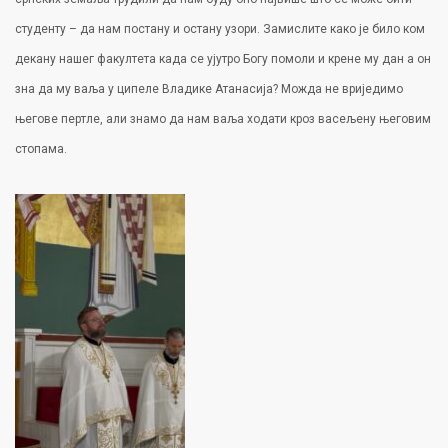
студенту – да нам постану и остану узори. Замислите како је било ком
декану нашег факултета када се ујутро Богу помоли и крене му дан а он
зна да му ваља у ципеле Владике Атанасија? Можда не вриједимо
његове пертле, али знамо да нам ваља ходати кроз васељену његовим
стопама.