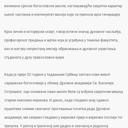
великане српске богословске мисли, наглашавајући завјетни карактер
њеног настанка и континуитет мисије који се преноси кроз генерације.
Кроз лични и историјски осврт, говор истиче значај духовног насљеђа,
професорског предања и жртве која је уграђена у темеље факултета,
као и његову непрестану мисију образовања и духовног узрастања
студената у духу православне вјере.
Када је прије 32 године у тадашњем Србињу запчео нови живот
сарајевске богословије у облику Духовне академије Св. Василија
Острошког, оци оснивачи наше школе били су вођени завјетном мишљу
старом неколико вијекова. И данас, када гледамо онај одавно
пуцкетави снимак свечаног проглашења почетка рада Духовне
академије, ми заправо гледамо у вијекове прије и вијекове послије тог
тренутка. У ратној и трагичној али уједно и свечаној и радосној