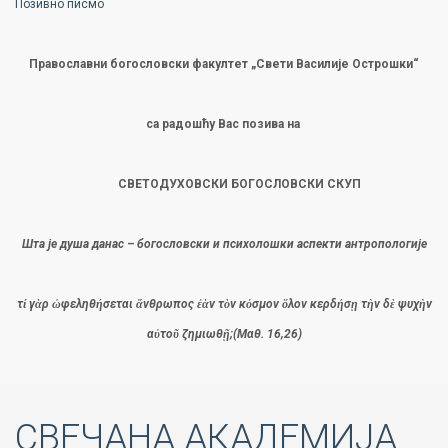
Позивно писмо
Православни богословски факултет „Свети Василије Острошки“
са радошћу Вас позива на
СВЕТОДУХОВСКИ БОГОСЛОВСКИ СКУП
Шта је душа данас – богословски и психолошки аспекти антропологије
τί
γὰρ
ὠφεληθήσεται
ἄνθρωπος
ἐὰν
τὸν
κόσμον
ὅ
λον
κερδήσῃ
τὴν
δὲ
ψυχὴν
αὐτοῦ
ζημιωθῇ
;(
Μαθ
. 16,26)
СВЕЧАНА АКАДЕМИЈА