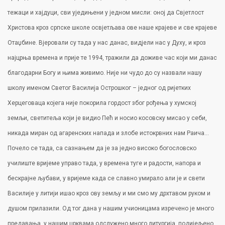
тежаци и хајдуци, сви уједињени у једном мисли: оној да Свјетлост
Христова кроз српске школе освјетљава ове наше крајеве и све крајеве
Отаџбине. Вјеровали су тада у нас данас, видјели нас у Духу, и кроз
најцрња времена и прије те 1994, тражили да доживе час који ми данас
благодарни Богу и њима живимо. Није ни чудо до су назвали нашу
школу именом Светог Василија Острошког – једног од ријетких
Херцеговаца којега није покорила гордост због рођења у хумској
земљи, светитеља који је видио Пећ и носио косовску мисао у себи,
никада миран од агаренских напада и злобе истокрвних нам Раича…
Почело се тада, са сазнањем да је за једно високо богословско
училиште вријеме управо тада, у времена туге и радости, напора и
бескрајне љубави, у вријеме када се славно умирало али је и свети
Василије у литији ишао кроз ову земљу и ми смо му дрхтавом руком и
душом прилазили. Од тог дана у нашим учионицама изречено је много
предавања, у нашим црквама одслужено много литургија, подијељено