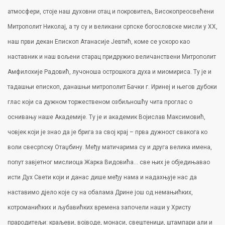
атмосфери, стоје наш духовни отац и покровитељ, Високопреосвећени
Митрополит Николај, а ту су и великани српске богословске мисли у ХХ,
наш први декан Епископ Атанасије Јевтић, коме се ускоро као
наставник и наш вољени старац придружио величанствени Митрополит
Амфилохије Радовић, лучоноша острошкога духа и миомириса. Ту је и
тадашњи епископ, данашњи митрополит Бачки г. Иринеј и његов дубоки
глас који са дужном торжественом озбиљношћу чита проглас о
оснивању наше Академије. Ту је и академик Војислав Максимовић,
човјек који је знао да је брига за свој крај – прва дужност свакога ко
воли свесрпску Отаџбину. Међу матичарима су и друга велика имена,
попут завјетног мислиоца Жарка Видовића… све њих је обједињавао
исти Дух Свети који и данас дише међу нама и надахњује нас да
наставимо дјело које су на обалама Дрине још од немањићких,
котроманићких и љубавићких времена започели наши у Христу
прародитељи: краљеви, војводе, монаси, свештеници, штампари али и