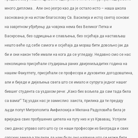
много диплома… Али оно језгро као да је остало исто – наша школа
заснована је на истом благослову Св. Василија и истој светој основи:
на завјетном убјеђењу да човјека нема без Великог Петка и
Васкрсења, без одрицања и слављења, без осјећаја да настављаш
нешто веће од себе самога и осјећаја да мораш бити довољно јак да
би и они након тебе имали на кога да се угледају. Недавно смо се нас
неколицина присјећали студирања раних двијехиљадитих година на
нашем Факултету, присјећали се професора и духовитих догодовштина,
али и биједе и дијељења свега што се имало и супруга једног нашег
бившег студента са уздахом рече: „Како бих вољела да сам тада била
са вама!“ Тај уздах нас је замислио: заиста, прилика да ти предају
људи попут Митрополита Амфилохија и Милана Радуловића била је
вриједна свих пробушених ципела на путу низ и уз Крвавац. Успјели
смо данас управо зато што су се наши професори из Београда и свих
српских земаља трудили да нам буду оно највише што се може бити