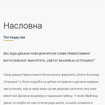
Насловна
Погледај све
БЕСЈЕДА ДЕКАНА ПОВОДОМ КРСНЕ СЛАВЕ ПРАВОСЛАВНОГ
БОГОСЛОВСКОГ ФАКУЛТЕТА „СВЕТОГ ВАСИЛИЈА ОСТРОШКОГ“
Говор декана Православног богословског факултета „Светог Василија
Острошког“ у Фочи подсјећа на дубоке историјске и духовне коријене
ове установе, која је прије више од три деценије започела свој нови
живот као Духовна академија у тадашњем Србињу. У свом обраћању,
декан се осврће на сам почетак рада школе, на њене осниваче и