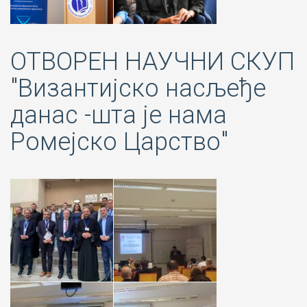
ОТВОРЕН НАУЧНИ СКУП
"Византијско насљеђе
данас -шта је нама
Ромејско Царство"