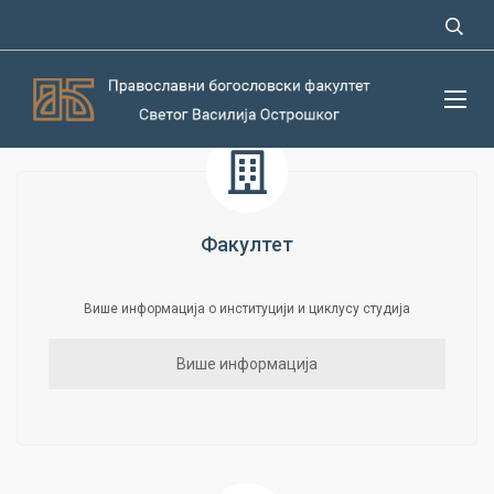
И Н Ф О Р М А Т О Р
Факултет
Више информација о институцији и циклусу студија
Више информација