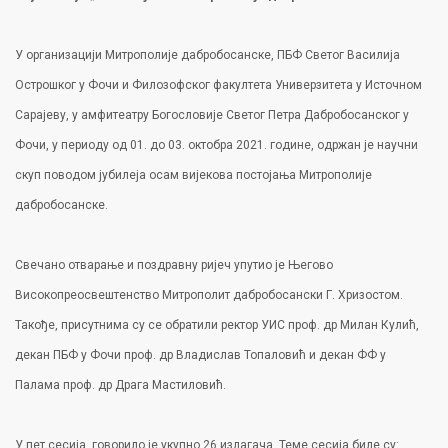
У организацији Митрополије дабробосанске, ПБФ Светог Василијa
Острошкoг у Фочи и Филозофског факултета Универзитета у Источном
Сарајеву, у амфитеатру Богословије Светог Петра Дабробосанског у
Фочи, у периоду од 01. до 03. октобра 2021. године, одржан је научни
скуп поводом јубилеја осам вијекова постојања Митрополије
дабробосанске.
Свечано отварање и поздравну ријеч упутио је Његово
Високопреосвештенство Митрополит дабробосански Г. Хризостом.
Такође, присутнима су се обратили ректор УИС проф. др Милан Кулић,
декан ПБФ у Фочи проф. др Владислав Топаловић и декан ФФ у
Палама проф. др Драга Мастиловић.
У пет сесија, говорило је укупно 26 излагача. Теме сесија биле су: