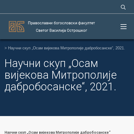
>
Научни скуп „Осам вијекова Митрополије дабробосанске“, 2021.
Научни скуп „Осам
вијекова Митрополије
дабробосанске“, 2021.
Научни скуп „Осам вијекова Митрополије дабробосанске“