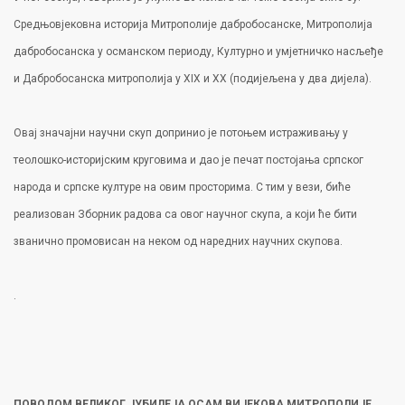
Средњовјековна историја Митрополије дабробосанске, Митрополија
дабробосанска у османском периоду, Културно и умјетничко насљеђе
и Дабробосанска митрополија у XIX и XX (подијељена у два дијела).
Овај значајни научни скуп допринио је потоњем истраживању у
теолошко-историјским круговима и дао је печат постојања српског
народа и српске културе на овим просторима. С тим у вези, биће
реализован Зборник радова са овог научног скупа, а који ће бити
званично промовисан на неком од наредних научних скупова.
.
ПОВОДОМ ВЕЛИКОГ ЈУБИЛЕЈА ОСАМ ВИЈЕКОВА МИТРОПОЛИЈЕ