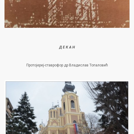
Д Е К А Н
Протојереј-ставрофор др Владислав Топаловић