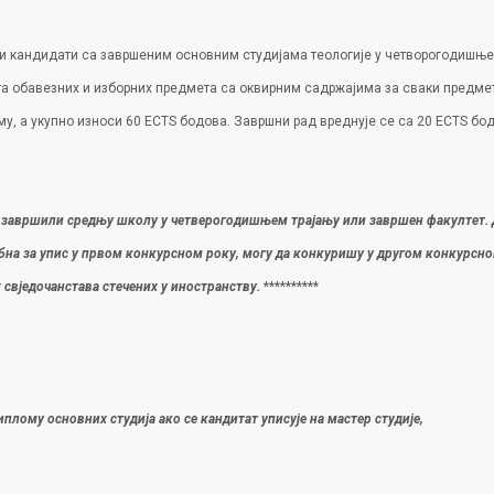
ати кандидати са завршеним основним студијама теологије у четворогодишње
ста обавезних и изборних предмета са оквирним садржајима за сваки предмет
му, а укупно износи 60 ЕCTS бодова. Завршни рад вреднује се са 20 ЕCTS бо
су завршили средњу школу у четверогодишњем трајању
или завршен факултет
.
на за упис у првом конкурсном року, могу да конкуришу у другом конкурсном 
вједочанстава стечених у иностранству.
**********
плому основних студија ако се кандитат уписује на мастер студије,