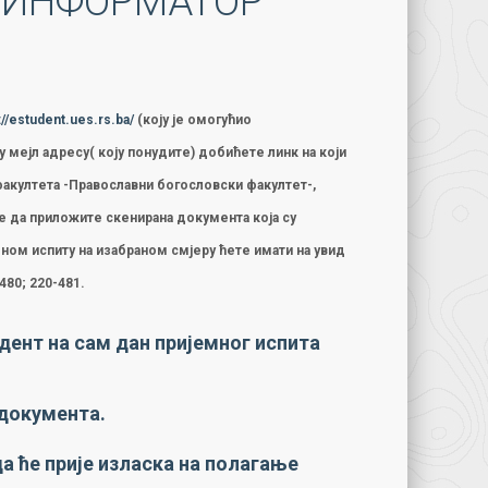
Е
ИНФОРМАТОР
://estudent.ues.rs.ba/
(коју је омогућио
 мејл адресу( коју понудите) добићете линк на који
факултета -Православни богословски факултет-,
је да приложите скенирана документа која су
ном испиту на изабраном смјеру ћете имати на увид
480; 220-481.
дент на сам дан пријемног испита
 документа.
а ће прије изласка на полагање