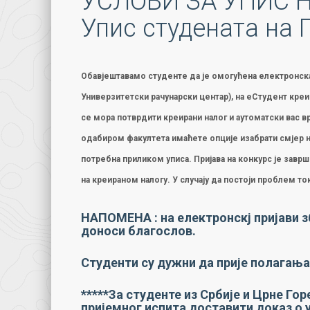
УСЛОВИ ЗА УПИС 
Упис студената на
Обавјештавамо студенте да је омогућена електронска 
Универзитетски рачунарски центар), на еСтудент креи
се мора потврдити креирани налог и аутоматски вас 
одабиром факултета имаћете опције изабрати смјер на
потребна приликом уписа. Пријава на конкурс је зав
на креираном налогу. У случају да постоји проблем т
НАПОМЕНА : на електронскј пријави з
доноси благослов.
Студенти су дужни да прије полагања
*****За студенте из Србије и Црне Г
пријемног испита доставити доказ о 