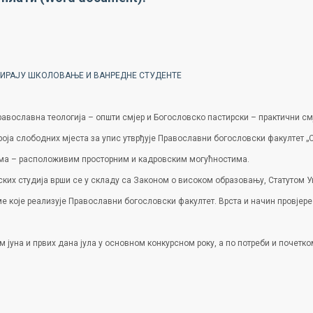
ИРАЈУ ШКОЛОВАЊЕ И ВАНРЕДНЕ СТУДЕНТЕ
вославна теологија – општи смјер и Богословско пастирски – практични смје
роја слободних мјеста за упис утврђује Православни богословски факултет „
има – расположивим просторним и кадровским могућностима.
ких студија врши се у складу са Законом о високом образовању, Статутом У
ме које реализује Православни богословски факултет. Врста и начин провјер
м јуна и првих дана јула у основном конкурсном року, а по потреби и почет