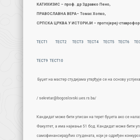
КАТИХИЗИС – проф. др Здравко Пено,
ПРАВОСЛАВНА ВЕРА– Томас Хопко,
СРПСКА ЦРКВА У ИСТОРИЈИ – протојереј-ставрофор
ТЕСТ1
ТЕСТ2
ТЕСТ3
ТЕСТ4
ТЕСТ5
ТЕСТ6
ТЕ
ТЕСТ9
ТЕСТ10
Буџет на мастер студијама утврђује се на основу успје
/ sekretar@bogoslovski.ues.rs.ba/
Кандидат може бити уписан на терет буџета ако се налаз
Факултет, а има најмање 51 бод. Кандидат може бити уп
самофинансирајућих студената, који је одређен конкурсо