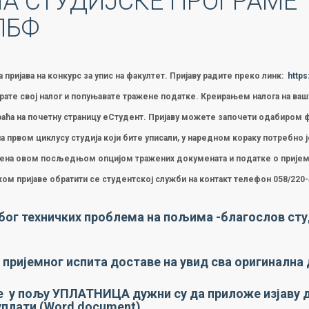
НА СТУДИЈСКЕ ПРОГРАМ
 ПБФ
пријава на конкурс за упис на факултет. Пријаву радите преко линк:
https
рате свој налог и попуњавате тражене податке. Креирањем налога на вашу
враћа на почетну страницу еСтудент. Пријаву можете започети одабиром 
 првом циклусу студија који бите уписали, у наредном кораку потребно 
ршена овом посљедњом опцијом тражених докумената и податке о пријем
оком пријаве обратити се студентској служби на контакт телефон 058/220-
бог техничких проблема на пољима -благослов сту
 пријемног испита доставе на увид сва оригинална
оре у пољу УПЛАТНИЦА дужни су да приложе изјаву д
уплати (Word document).