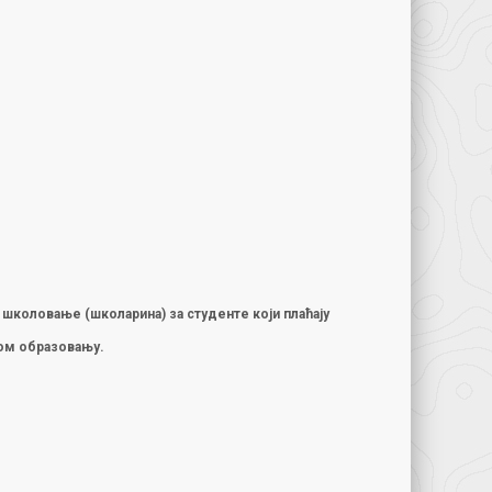
а школовање (школарина) за студенте који плаћају
ком образовању.