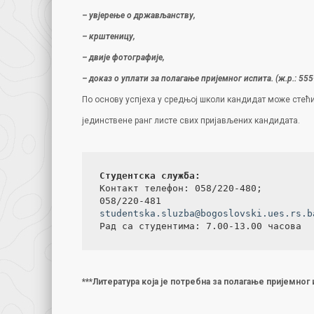
– увјерење о држављанству,
– крштеницу,
– двије фотографије,
– доказ о уплати за полагање пријемног испита.
(ж.р.: 5
По основу успјеха у средњој школи кандидат може стећи 
јединствене ранг листе свих пријављених кандидата.
Студентска служба:
Контакт телефон: 058/220-480;

studentska.sluzba@
bogoslovski.ues.rs.b
***Литература која је потребна за полагање пријемног 