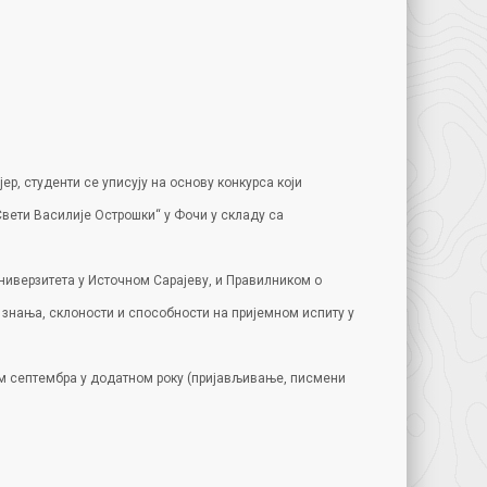
р, студенти се уписују на основу конкурса који
Свети Василије Острошки“ у Фочи у складу са
ниверзитета у Источном Сарајеву, и Правилником о
е знања, склоности и способности на пријемном испиту у
ком септембра у додатном року (пријављивање, писмени