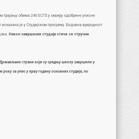
м трајању обима 240 ECTS у оквиру одобрене уписне
 исказана је у Студијском програму. Бодовна вриједност
дова.
Након завршених студија стиче се стручни
 Држављани страни који су средњу школу завршили у
року за упис у прву годину основних студија, по