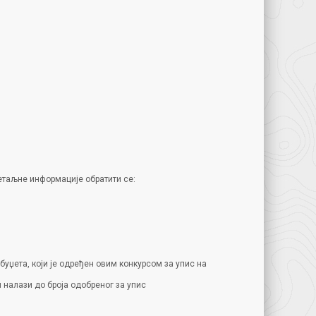
детаљне информације обратити се:
буџета, који је одређен овим конкурсом за упис на
 налази до броја одобреног за упис