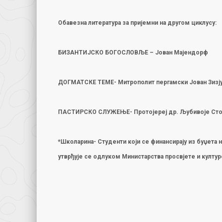
Обавезна литература за пријемни на другом циклусу:
БИЗАНТИЈСКО БОГОСЛОВЉЕ – Јован Мајендорф
ДОГМАТСКЕ ТЕМЕ- Митрополит пергамски Јован Зизј
ПАСТИРСКО СЛУЖЕЊЕ- Протојереј др. Љубивоје Сто
*Школарина-
Студенти који се финансирају из буџета 
утврђује се одлуком Министарства просвјете и култу