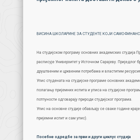
ВИСИНА ШКОЛАРИНЕ ЗА СТУДЕНТЕ КОЈИ САМОФИНАНС
На студијском програму основних академских студија Пра
расписује Универзитет у Источном Сарајеву. Приједлог б
друштвеним и црквеним потребама и властитим ресурс
Упис студената на студијске програме основних академс
полагању пријемних испита и уписа на студијске програ
потпуности одговарају природи студијског програма.
Упис на основне студије обављају се сваке године краје
пријемни испит и сам упис).
Посебне одредбе за први и други циклус студија