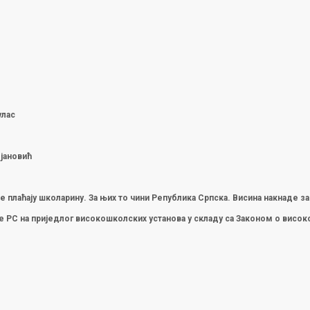
улас
јановић
не плаћају школарину. За њих то чини Република Српска. Висина накнаде з
ре РС на приједлог високошколских установа у складу са Законом о висо