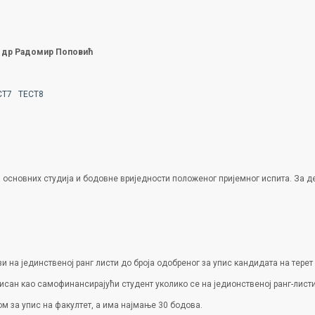
 др Радомир Поповић
СТ7
ТЕСТ8
ха основних студија и бодовне вриједности положеног пријемног испита. За 
и на јединственој ранг листи до броја одобреног за упис кандидата на терет 
исан као самофинансирајући студент уколико се на једионственој ранг-листи
м за упис на факултет, а има најмање 30 бодова.