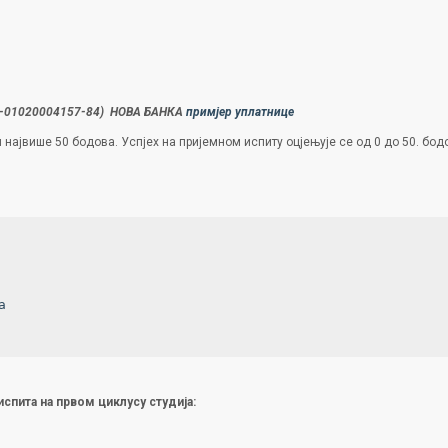
55-01020004157-84) НОВА БАНКА
примјер уплатнице
највише 50 бодова. Успјех на пријемном испиту оцјењује се од 0 до 50. бод
a
испита на првом циклусу студија: