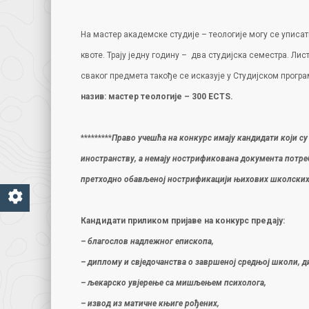
На мастер академске студије – теологије могу се упис
квоте. Трају једну годину – два студијска семестра. Ли
сваког предмета такође се исказује у Студијском програ
назив:
мастер теологије
– 300 ECTS
.
*********
Право учешћа на конкурс имају кандидати који 
иностранству, а немају нострификована документа потреб
претходно обављеној нострификацији њихових школских с
Кандидати приликом пријаве на конкурс предају:
– благослов надлежног епископа,
– диплому и свједочанства о завршеној средњој школи, ди
– љекарско увјерење са мишљењем психолога,
– извод из матичне књиге рођених,