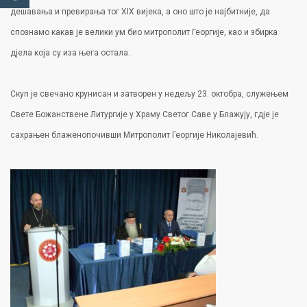
дешавања и превирања тог XIX вијека, а оно што је најбитније, да
спознамо какав је велики ум био митрополит Георгије, као и збирка
дјела која су иза њега остала.
Скуп је свечано крунисан и затворен у недељу 23. октобра, служењем
Свете Божанствене Литургије у Храму Светог Саве у Блажују, гдје је
сахрањен блаженопочивши Митрополит Георгије Николајевић.