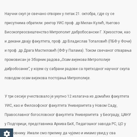
Научни скуп је свечано отворен у петак 21. октобра, гдје су се
присутнима обратили: ректор УИС проф. др Милан Кулић, Његово
Високопреосвештенство Митрополит дабробосански Г. Хризостом, као
и декани двају факултета, проф. др Владислав Топаловић (ПБФ у Фочи)
и проф. др Драга Мастиловић (ФФ у Палама). Током свечаног отварања
промовисан је Зборник радова
„Осам вијекова Митрополије
дабробосанке“,
у којем су сабрани радови са претходног научног скупа
поводом осам вијекова постојања Митрополије.
У три сесије учествовало је укупно 12 излагача из домаћих факултета
УИС, као и Филозофског факултета Универзитета у Новом Саду,
Православног богословског факултета Универзитета у Београду, ЦАНУ
у Подгорици, представника Архива БиХ, Педагошког завода РС, ЦО у
Дубровнику. Имали смо прилику да чујемо и имамо увид у сва