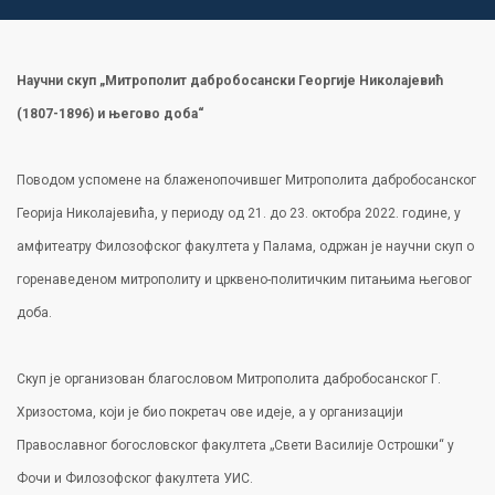
Научни скуп „Митрополит дабробосански Георгије Николајевић
(1807-1896) и његово доба“
Поводом успомене на блаженопочившег Митрополита дабробосанског
Георија Николајевића, у периоду од 21. до 23. октобра 2022. године, у
амфитеатру Филозофског факултета у Палама, одржан је научни скуп о
горенаведеном митрополиту и црквено-политичким питањима његовог
доба.
Скуп је организован благословом Митрополита дабробосанског Г.
Хризостома, који је био покретач ове идеје, а у организацији
Православног богословског факултета „Свети Василије Острошки“ у
Фочи и Филозофског факултета УИС.