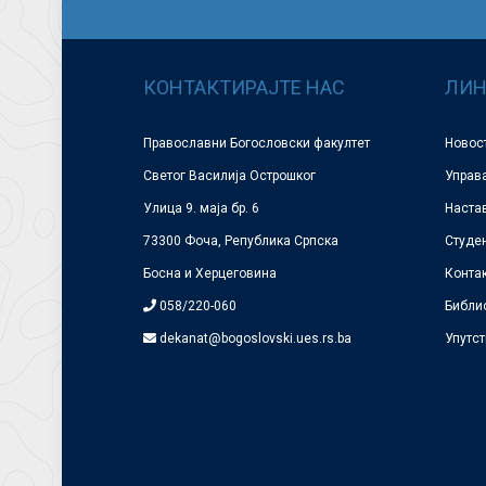
КОНТАКТИРАЈТЕ НАС
ЛИН
Православни Богословски факултет
Новос
Светог Василија Острошког
Управ
Улица 9. маја бр. 6
Наста
73300 Фоча, Република Српска
Студе
Босна и Херцеговина
Конта
058/220-060
Библи
dekanat@bogoslovski.ues.rs.ba
Упутст