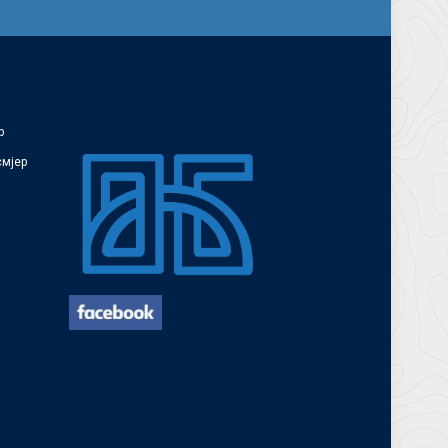
р
смјер