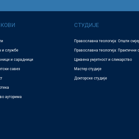
КОВИ
СТУДИЈЕ
ти
Православна теологија: Општи смје
а и службе
Православна теологија: Практични 
вници и сарадници
Црквена умјетност и сликарство
нтски савез
Мастер студије
кт
Докторске студије
отека
во ауторима