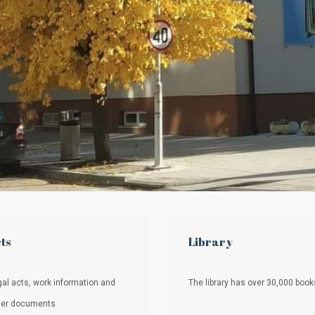
ts
Library
al acts, work information and
The library has over 30,000 book
her documents