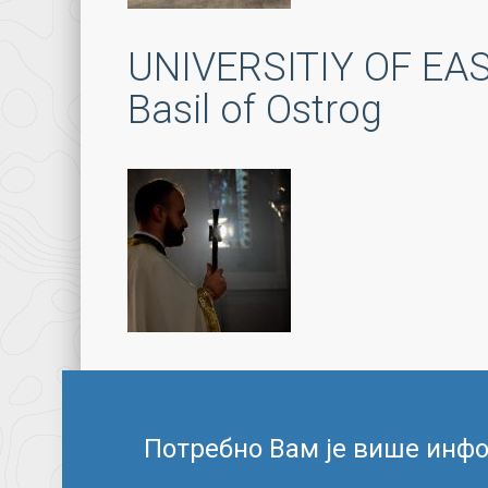
UNIVERSITIY OF EAST
Basil of Ostrog
Потребно Вам је више инф