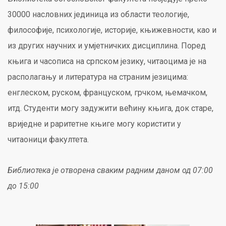
30000 насловних јединица из области теологије,
философије, психологије, историје, књижевности, као и
из других научних и умјетничких дисциплина. Поред
књига и часописа на српском језику, читаоцима је на
располагању и литература на страним језицима:
енглеском, руском, француском, грчком, њемачком,
итд. Студенти могу задужити већину књига, док старе,
вриједне и раритетне књиге могу користити у
читаоници факултета.
Библиотека је отворена сваким радним даном од 07:00
до 15:00