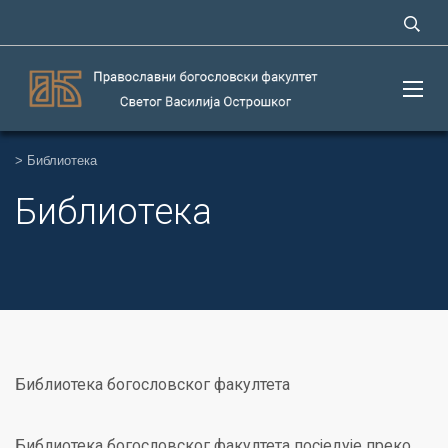
>
Библиотека
Библиотека
Библиотека богословског факултета
Библиотека богословског факултета посједује преко