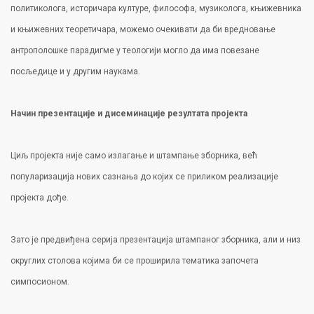
политиколога, историчара културе, философа, музиколога, књижевника
и књижевних теоретичара, можемо очекивати да би вредновање
антрополошке парадигме у теологији могло да има повезане
посљедице и у другим наукама.
Начин презентације и дисеминације резултата пројекта
Циљ пројекта није само излагање и штампање зборника, већ
популаризација нових сазнања до којих се приликом реализације
пројекта дође.
Зато је предвиђена серија презентација штампаног зборника, али и низ
округлих столова којима би се проширила тематика започета
симпосионом.