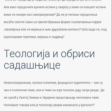
Али како свједочити вјечите истине у свијету у коме се концепт истине
више не назире као саморазумљив? Да ли је питање свједочења
могуће свести само на прилагођавање форме саопштавања поруке
Јеванђеља или се мијења и њен друштвени контекст? Шта када се, под
идеолошким теретима, мијења и садржај?
Теологија и обриси
садашњице
Неоколонијализам, зелене политике, флуидност идентитета – све су
ово и политичке теме, али и теме на које теолози дају своје увиде. Да
ли сукоб у Светој Земљи и Украјини представљају легитимне теме
теолошког говора или је теологија увијек измакнута у вјечност?