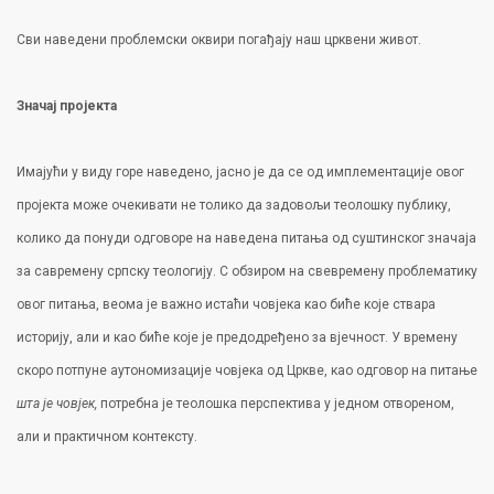
Сви наведени проблемски оквири погађају наш црквени живот.
Значај пројекта
Имајући у виду горе наведено, јасно је да се од имплементације овог
пројекта може очекивати не толико да задовољи теолошку публику,
колико да понуди одговоре на наведена питања од суштинског значаја
за савремену српску теологију. С обзиром на свевремену проблематику
овог питања, веома је важно истаћи човјека као биће које ствара
историју, али и као биће које је предодређено за вјечност. У времену
скоро потпуне аутономизације човјека од Цркве, као одговор на питање
шта је човјек,
потребна је теолошка перспектива у једном отвореном,
али и практичном контексту.