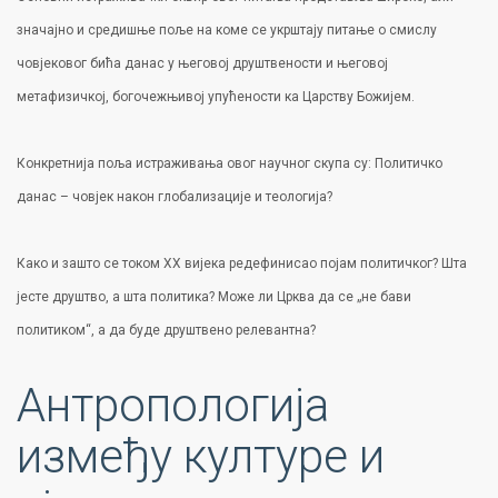
значајно и средишње поље на коме се укрштају питање о смислу
човјековог бића данас у његовој друштвености и његовој
метафизичкој, богочежњивој упућености ка Царству Божијем.
Конкретнија поља истраживања овог научног скупа су: Политичко
данас – човјек након глобализације и теологија?
Како и зашто се током XX вијека редефинисао појам политичког? Шта
јесте друштво, а шта политика? Може ли Црква да се „не бави
политиком“, а да буде друштвено релевантна?
Антропологија
између културе и