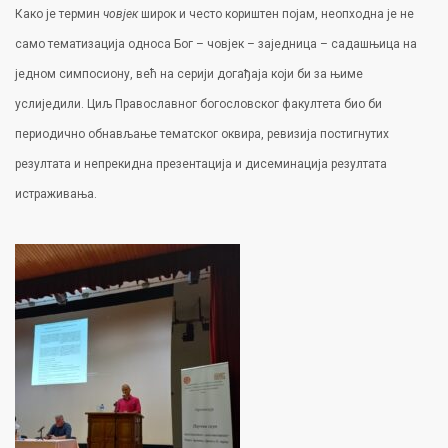
Како је термин
човјек
широк и често кориштен појам, неопходна је не
само тематизација односа Бог – човјек – заједница – садашњица на
једном симпосиону, већ на серији догађаја који би за њиме
услиједили. Циљ Православног богословског факултета био би
периодично обнављање тематског оквира, ревизија постигнутих
резултата и непрекидна презентација и дисеминација резултата
истраживања.