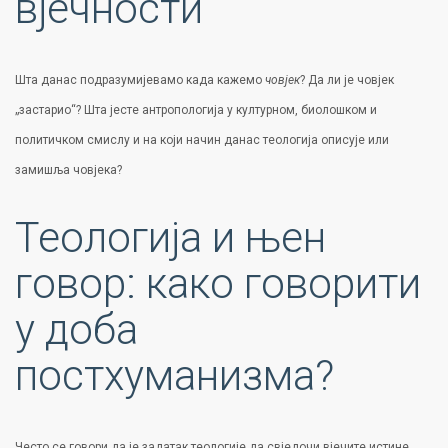
вјечности
Шта данас подразумијевамо када кажемо
човјек
? Да ли је човјек
„застарио“? Шта јесте антропологија у културном, биолошком и
политичком смислу и на који начин данас теологија описује или
замишља човјека?
Теологија и њен
говор: како говорити
у доба
постхуманизма?
Често се говори да је задатак теологије да свједочи вјечите истине.