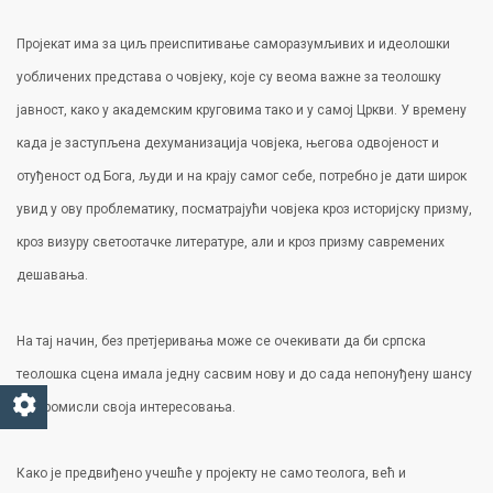
Пројекат има за циљ преиспитивање саморазумљивих и идеолошки
уобличених представа о човјеку, које су веома важне за теолошку
јавност, како у академским круговима тако и у самој Цркви. У времену
када је заступљена дехуманизација човјека, његова одвојеност и
отуђеност од Бога, људи и на крају самог себе, потребно је дати широк
увид у ову проблематику, посматрајући човјека кроз историјску призму,
кроз визуру светоотачке литературе, али и кроз призму савремених
дешавања.
На тај начин, без претјеривања може се очекивати да би српска
теолошка сцена имала једну сасвим нову и до сада непонуђену шансу
да промисли своја интересовања.
Како је предвиђено учешће у пројекту не само теолога, већ и