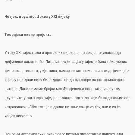
Човјек, друштво, Црква у
XXI
вијеку
Теоријски оквир пројекта
У току XX вијека, али и протеклих вијекова, човјек је покушавао да
дефинише самог себе. Питање
шта је човјек
увијек је била тема умних
философа, теолога, умјетника, љекара свих времена и све дефиниције
које су они дали нису биле довољне да одговоре на ово комплексно
питање. Данас имамо бројна могућа рјешења овог питања, а у том
плуралитету одговора ниједан егзактан одговор, који би задовољио све
истраживаче. Због тога је и данас питање
шта је човјек,
али и
ко је
човјек
актуелно.
Основни истраживачки оквир овог питања представља широко, али