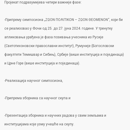
Пројекат подразумијева четири важније фазе:
-Припрему симпосиона „ΖΩΟΝ ΠΟΛΙΤΙΚΟΝ – ΖΩΟΝ ΘΕΟΜΕΝΟΝ“, који би
се реализовао у Фочи од 25. до 27. јуна 2024. године. У тренутку
апликовања урађена је фаза позивања учесника из Русије
(Светотихоновски православни институт), Румуније (Богословски
факултети Темишвар и Сибињ), Србије (више институција и појединаца)
и Црне Горе (више институција и појединаца).
-Реализација научног симпосиона,
-Припрема зборника са научног скупа и
-Презентација зборника и научних радова у свим земљама и
институцијама које узму учешће на скупу.