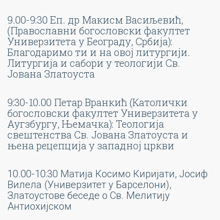
9.00-9:30 Еп. др Макисм Васиљевић,
(Православни богословски факултет
Универзитета у Београду, Србија):
Благодаримо ти и на овој литургији.
Литургија и сабори у теологији Св.
Јована Златоуста
9:30-10.00 Петар Вранкић (Католички
богословски факултет Универзитета у
Аугзбургу, Њемачка): Теологија
свештенства Св. Јована Златоуста и
њена рецепција у западној цркви
10.00-10:30 Матија Косимо Киријати, Јосиф
Вилела (Универзитет у Барселони),
Златоустове беседе о Св. Мелитију
Антиохијском