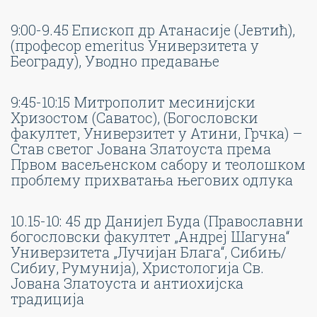
9:00-9.45 Епископ др Атанасије (Јевтић),
(професор emeritus Универзитета у
Београду), Уводно предавање
9:45-10:15 Митрополит месинијски
Хризостом (Саватос), (Богословски
факултет, Универзитет у Атини, Грчка) –
Став светог Јована Златоуста према
Првом васељенском сабору и теолошком
проблему прихватања његових одлука
10.15-10: 45 др Данијел Буда (Православни
богословски факултет „Андреј Шагуна“
Универзитета „Лучијан Блага“, Сибињ/
Сибиу, Румунија), Христологија Св.
Јована Златоуста и антиохијска
традиција