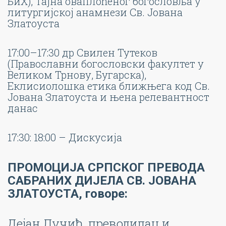
БиХ), Тајна оваплоћеног богословља у
литургијској анамнези Св. Јована
Златоуста
17:00–17:30 др Свилен Тутеков
(Православни богословски факултет у
Великом Трнову, Бугарска),
Еклисиолошка етика ближњега код Св.
Јована Златоуста и њена релевантност
данас
17:30: 18:00 – Дискусија
ПРОМОЦИЈА СРПСКОГ ПРЕВОДА
САБРАНИХ ДИЈЕЛА СВ. ЈОВАНА
ЗЛАТОУСТА, говоре:
Дејан Лучић, преводилац и