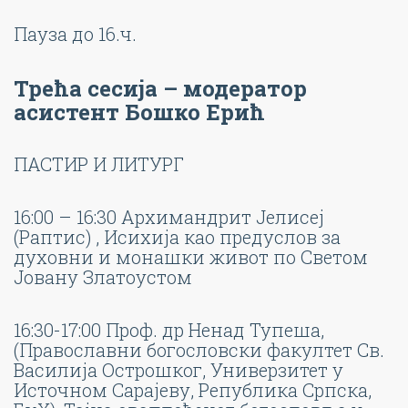
Пауза до 16.ч.
Трећа сесија – модератор
асистент Бошко Ерић
ПАСТИР И ЛИТУРГ
16:00 – 16:30 Архимандрит Јелисеј
(Раптис) , Исихија као предуслов за
духовни и монашки живот по Светом
Јовану Златоустом
16:30-17:00 Проф. др Ненад Тупеша,
(Православни богословски факултет Св.
Василија Острошког, Универзитет у
Источном Сарајеву, Република Српска,