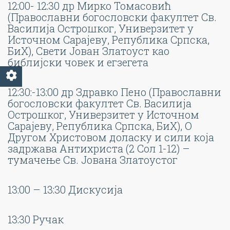
12:00- 12:30 др Мирко Томасовић
(Православни богословски факултет Св.
Василија Острошког, Универзитет у
Источном Сарајеву, Република Српска,
БиХ), Свети Јован Златоуст као
библијски човек и егзегета
12:30:-13:00 др Здравко Пено (Православни
богословски факултет Св. Василија
Острошког, Универзитет у Источном
Сарајеву, Република Српска, БиХ), О
Другом Христовом доласку и сили која
задржава Антихриста (2 Сол 1-12) –
тумачење Св. Јована Златоустог
13:00 – 13:30 Дискусија
13:30 Ручак