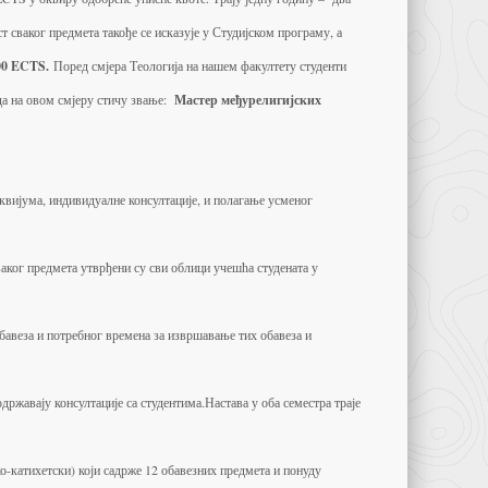
т сваког предмета такође се исказује у Студијском програму, а
00 ECTS
.
Поред смјера Теологија на нашем факултету студенти
да на овом смјеру стичу звање:
Мастер међурелигијских
оквијума, индивидуалне консултације, и полагање усменог
ваког предмета утврђени су сви облици учешћа студената у
бавеза и потребног времена за извршавање тих обавеза и
одржавају консултације са студентима.Настава у оба семестра траје
ко-катихетски) који садрже 12 обавезних предмета и понуду