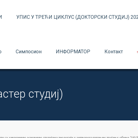
И
УПИС У ТРЕЋИ ЦИКЛУС (ДОКТОРСКИ СТУДИЈ) 202
о
Симпосион
ИНФОРМАТОР
Контакт
тер студиј)
ти са завршеним основним студијама теологије у четворогодишњем трајању обима 240 E