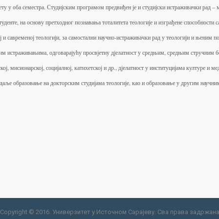
у у оба семестра. Студијским програмом предвиђен је и студијски истраживачки рад – м
студенте, на основу претходног познавања тоталитета теологије и изграђене способност
ој и савременој теологији, за самостални научно-истраживачки рад у теологији и њеним
ким истраживањима, одговарајућу просвјетну дјелатност у средњим, средњим стручним 
ј, мисионарској, социјалној, катихетској и др., дјелатност у институцијама културе и 
 даље образовање на докторским студијама теологије, као и образовање у другим научни
Copyright © 2016. Универзитет у Источном Сарајеву. Сва права задржан