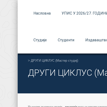
Насловна
УПИС У 2026/27. ГОДИН
Студије
Студенти
Издаваштв
>
ДРУГИ ЦИКЛУС (Мастер студиј)
ДРУГИ ЦИКЛУС (Мас
На мастер академске студије –
теологије
могу се уписати кандида