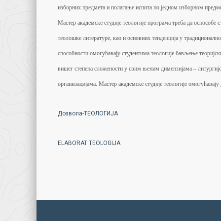
изборних предмета и полагање испита по једном изборном предмет
Мастер академске студије теологије програма треба да оспособе 
теолошке литературе, као и основних тенденција у традиционалн
способности омогућавају студентима теологије бављење теоријс
вишег степена сложености у свим њеним димензијама – литургијско
организацијама. Мастер академске студије теологије омогућавају
Дозвола-ТЕОЛОГИЈА
ELABORAT TEOLOGIJA