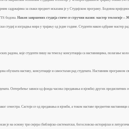
рним садржајима за сваки предмет исказана је у Студијском програму. Бодовна вриједнос
ЕCTS бодова.
Након завршених студија стиче се стручни назив:
мастер теологије
– 3
ки студиј и изградња мира у трајању од једне године. Студенти након одбране мастер ра
ских радова, које студенти пишу на темељу консултација са наставницима, полагање кол
дова обухвата наставу, консултације и самосталан рад студената. Наставним програмом с
дената. Оптерећење зависи од фонда часова (предавања и вјежби) других предиспитних о
аког семестра. Састоји се од предавања и вјежби, а током наставе предметни наставници 
сан је на основу три смјера (библијско-систематски, богословско-историјски и литургич