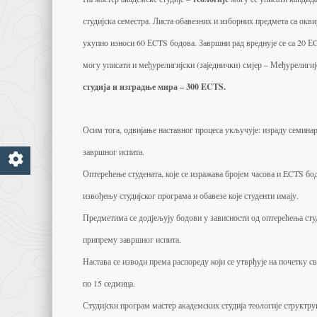
студијска семестра. Листа обавезних и изборних предмета са окви
укупно износи 60 ЕCTS бодова. Завршни рад вреднује се са 20 
могу уписати и међурелигијски (заједнички) смјер – Међурелигијс
студија и изградње мира – 300 ECTS.
Осим тога, одвијање наставног процеса укључује: израду семинар
завршног испита.
Оптерећење студената, које се изражава бројем часова и ECTS бо
извођењу студијског програма и обавезе које студенти имају.
Предметима се додјељују бодови у зависности од оптерећења сту
припрему завршног испита.
Настава се изводи према распореду који се утврђује на почетку св
по 15 седмица.
Студијски програм мастер академских студија теологије структруи