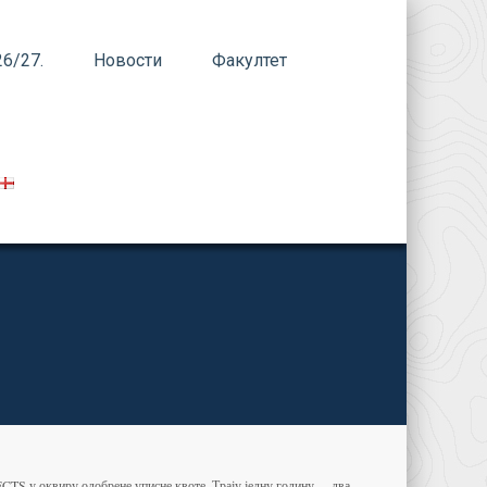
6/27.
Новости
Факултет
CTS у оквиру одобрене уписне квоте. Трају једну годину – два