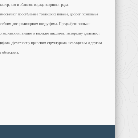
астер, као и обавезна израда завршног рада.
и самосталног просуђивања теолошких питања, доброг познавања
 посебним дисциплинарним подручјима. Предвиђена знања и
богословским, вишим и високим школама, пасторалну дјелатност
медијима, дјелатност у црквеним структурама, невладиним и другим
м областима.
а