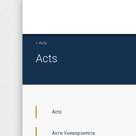
>
Acts
Acts
Acts
Акти Универзитета