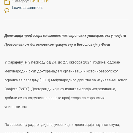
Category:
ВИЈЕСТИ
Leave a comment
Делегација професора са еминентних европских универзитета у посјети
Православном богословском факултету и Богословији у Фочи
У Сарајеву је, у периоду од 24. до 27. октобра 2024. године, одржан
међународни скуп докторанада у организацији Источноевропског
огранка за сарадњу (ЕЕLC) Међународног друштва за изучавање Новог
Завјета (SNTS). Докторанди који су излагали своја истраживања,
добили су конструктивне савјете професора са европских
универзитета.
По завршетку радног дијела, учесници и делегација научног скупа,