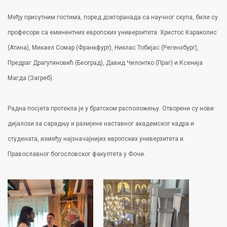
Међу присутним гостима, поред докторанада са научног скупа, били су
професори са еминентних европских универзитета: Христос Караколис
(Атина), Микаел Сомар (Франкфурт), Никлас Тобијас (Регензбург),
Предраг Драгутиновић (Београд), Давид Чилонтко (Праг) и Ксенија
Магда (Загреб).
Радна посјета протекла је у братском расположењу. Отворени су нови
дијалози за сарадњу и размјене наставног академског кадра и
студената, између најзначајнијих европских универзитета и
Православног богословског факултета у Фочи.