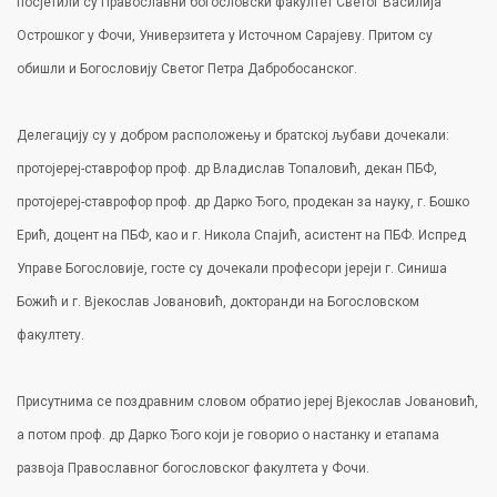
посјетили су Православни богословски факултет Светог Василија
Острошког у Фочи, Универзитета у Источном Сарајеву. Притом су
обишли и Богословију Светог Петра Дабробосанског.
Делегацију су у добром расположењу и братској љубави дочекали:
протојереј-ставрофор проф. др Владислав Топаловић, декан ПБФ,
протојереј-ставрофор проф. др Дарко Ђого, продекан за науку, г. Бошко
Ерић, доцент на ПБФ, као и г. Никола Спајић, асистент на ПБФ. Испред
Управе Богословије, госте су дочекали професори јереји г. Синиша
Божић и г. Вјекослав Јовановић, докторанди на Богословском
факултету.
Присутнима се поздравним словом обратио јереј Вјекослав Јовановић,
а потом проф. др Дарко Ђого који је говорио о настанку и етапама
развоја Православног богословског факултета у Фочи.