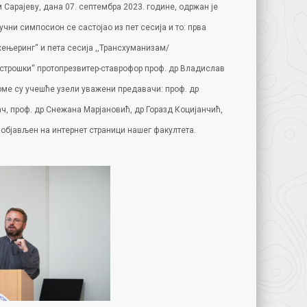
Сарајеву, дана 07. септембра 2023. године, одржан је
ни симпосион се састојао из пет сесија и то: прва
инжењеринг“ и пета сесија ,,Трансхуманизам/
Острошки“ протопрезвитер-ставрофор проф. др Владислав
оме су учешће узели уважени предавачи: проф. др
ач, проф. др Снежана Марјановић, др Горазд Коцијанчић,
објављен на интернет страници нашег факултета.