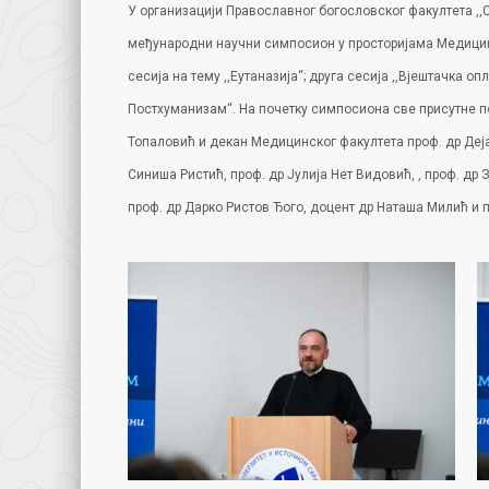
У организацији Православног богословског факултета ,,
међународни научни симпосион у просторијама Медицинск
сесија на тему ,,Еутаназија“; друга сесија ,,Вјештачка о
Постхуманизам“. На почетку симпосиона све присутне п
Топаловић и декан Медицинског факултета проф. др Деј
Синиша Ристић, проф. др Јулија Нет Видовић, , проф. др
проф. др Дарко Ристов Ђого, доцент др Наташа Милић и 