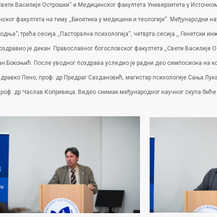
Свети Василије Острошки“ и Медицинског факултета Универзитета у Источном 
ог факултета на тему ,,Биоетика у медицини и теологији“. Међународни науч
плодња“; трећа сесија ,,Пасторална психологија“, четврта сесија ,, Генетски 
оздравио је декан Православног богословског факултета ,,Свети Василије 
ан Бокоњић. После уводног поздрава уследио је радни део симпосиона на к
 Здравко Пено, проф. др Предраг Саздановић, магистар психологије Сања Лук
проф. др Часлав Копривица. Видео снимак међународног научног скупа биће 