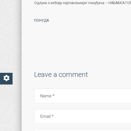
Одлука о избору најповољнијег понуђача – НАБАВКА Г
ПОНУДА
Leave a comment