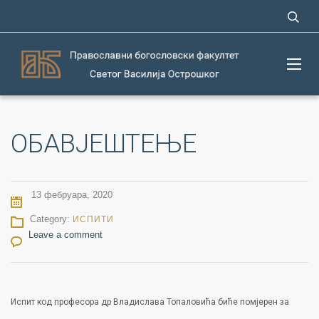
ОБАВЈЕШТЕЊЕ
13 фебруара, 2020
Category:
ИСПИТИ
Leave a comment
Испит код професора др Владислава Топаловића биће помјерен за