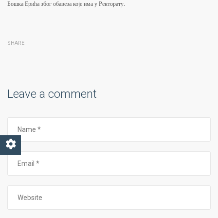
Бошка Ерића због обавеза које има у Ректорату.
SHARE
Leave a comment