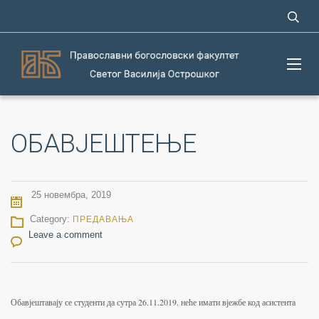
ОБАВЈЕШТЕЊЕ
25 новембра, 2019
Category:
ПРЕДАВАЊА
Leave a comment
Обавјештавају се студенти да сутра 26.11.2019. неће имати вјежбе код асистента