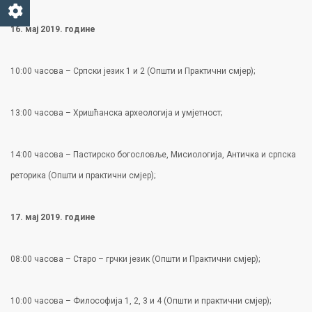
16. мај 2019. године
10:00 часова – Српски језик 1 и 2 (Општи и Практични смјер);
13:00 часова – Хришћанска археологија и умјетност;
14:00 часова – Пастирско богословље, Мисиологија, Античка и српска
реторика (Општи и практични смјер);
17. мај 2019. године
08:00 часова – Старо – грчки језик (Општи и Практични смјер);
10:00 часова – Философија 1, 2, 3 и 4 (Општи и практични смјер);