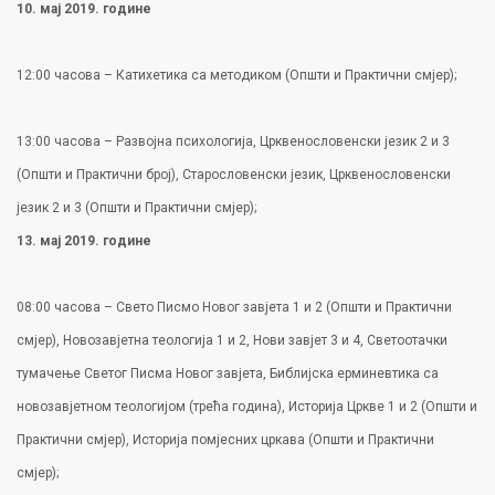
10. мај 2019. године
12:00 часова – Катихетика са методиком (Општи и Практични смјер);
13:00 часова – Развојна психологија, Црквенословенски језик 2 и 3
(Општи и Практични број), Старословенски језик, Црквенословенски
језик 2 и 3 (Општи и Практични смјер);
13. мај 2019. године
08:00 часова – Свето Писмо Новог завјета 1 и 2 (Општи и Практични
смјер), Новозавјетна теологија 1 и 2, Нови завјет 3 и 4, Светоотачки
тумачење Светог Писма Новог завјета, Библијска ерминевтика са
новозавјетном теологијом (трећа година), Историја Цркве 1 и 2 (Општи и
Практични смјер), Историја помјесних цркава (Општи и Практични
смјер);