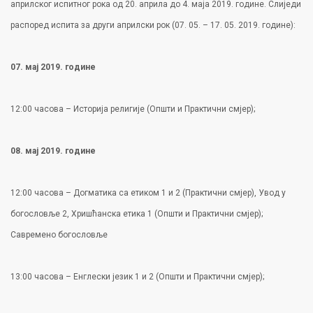
априлског испитног рока од 20. априла до 4. маја 2019. године. Слиједи
распоред испита за други априлски рок (07. 05. – 17. 05. 2019. године):
07. мај 2019. године
12:00 часова – Историја религије (Општи и Практични смјер);
08. мај 2019. године
12:00 часова – Догматика са етиком 1 и 2 (Практични смјер), Увод у
богословље 2, Хришћанска етика 1 (Општи и Практични смјер);
Савремено богословље
13:00 часова – Енглески језик 1 и 2 (Општи и Практични смјер);