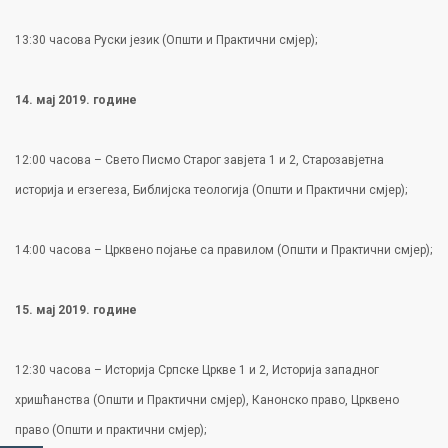
13:30 часова Руски језик (Општи и Практични смјер);
14. мај 2019. године
12:00 часова – Свето Писмо Старог завјета 1 и 2, Старозавјетна
историја и егзегеза, Библијска теологија (Општи и Практични смјер);
14:00 часова – Црквено појање са правилом (Општи и Практични смјер);
15. мај 2019. године
12:30 часова – Историја Српске Цркве 1 и 2, Историја западног
хришћанства (Општи и Практични смјер), Канонско право, Црквено
право (Општи и практични смјер);