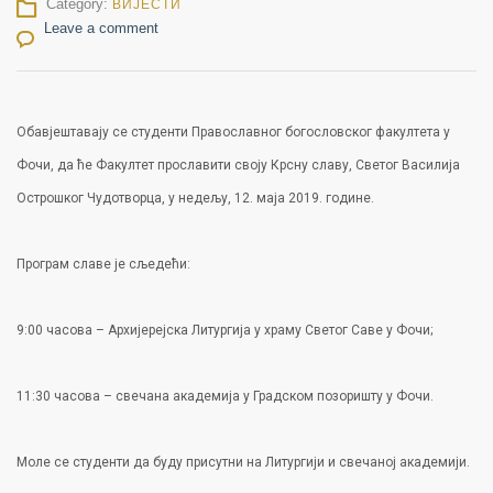
Category:
ВИЈЕСТИ
Leave a comment
Обавјештавају се студенти Православног богословског факултета у
Фочи, да ће Факултет прославити своју Крсну славу, Светог Василија
Острошког Чудотворца, у недељу, 12. маја 2019. године.
Програм славе је сљедећи:
9:00 часова – Архијерејска Литургија у храму Светог Саве у Фочи;
11:30 часова – свечана академија у Градском позоришту у Фочи.
Моле се студенти да буду присутни на Литургији и свечаној академији.