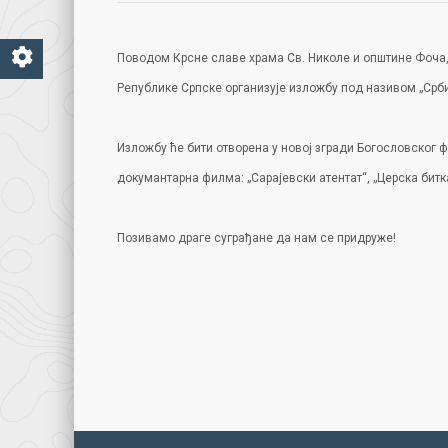
Поводом Крсне славе храма Св. Николе и општине Фоча,
Републике Српске организује изложбу под називом „Србиј
Изложбу ће бити отворена у новој згради Богословског фа
докумантарна филма: „Сарајевски атентат“, „Церска битк
Позивамо драге суграђане да нам се придруже!