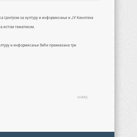
са Центром за културу и информисање и ЈУ Кинотека
са истом тематиком.
 културу и информисање биће преиказана три
SHARE