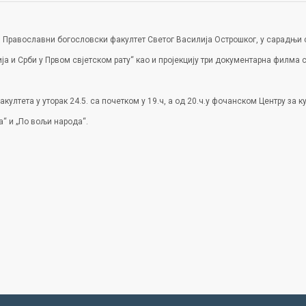
 Православни богословски факултет Светог Василија Острошког, у сарадњи 
а и Срби у Првом свјетском рату“ као и пројекцију три документарна филма 
култета у уторак 24.5. са почетком у 19.ч, а од 20.ч.у фочанском Центру за
а“ и „По вољи народа“.