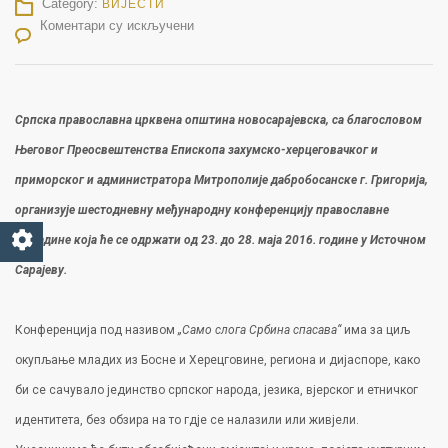
Category:
ВИЈЕСТИ
на Позив за учешће на Међународној конференцији „Само слога Србина спасава“
Коментари су искључени
Српска православна црквена општина новосарајевска, са благословом
Његовог Преосвештенства Епископа захумско-херцеговачког и
приморског и администратора Митрополије дабробосанске г. Григорија,
организује шестодневну међународну конференцију православне
омладине која ће се одржати од 23. до 28. маја 2016. године у Источном
Сарајеву.
Конференција под називом
„Само слога Србина спасава
“
има за циљ
окупљање младих из Босне и Херецговине, региона и дијаспоре, како
би се сачувало јединство српског народа, језика, вјерског и етничког
идентитета, без обзира на то гдје се налазили или живјели.