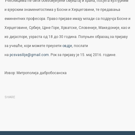
Учесницима ће бити обезбијеђени смјештај и храна, посјета културним
и вјерским знаменитостима у Босни и Херцеговини, те предавања
еминентних професора. Право пријаве имају млади са подручја Босне и
Херцеговине, Србијe, Црнe Горe, Хрватскe, Словеније, Македоније, као и
из дијаспоре, узраста од 18 до 30 година. Попуњен образац за пријаву
за учешће, који можете преузети
овдје
, послати
на
pcsvasilije@gmail.com
. Рок за пријаву је 15. мај 2016. године.
Извор: Митрополија дабробосанска
SHARE