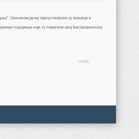
уња“. Свечаном ручку присуствовале су званице и
служније појединце који су помагали овој Високошколској
SHARE
а