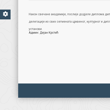
Након свечане академије, послије додјеле диплома дип
делегације из свих сегмената црквеног, културног и дип
установи.
Админ: Дејан Крстић