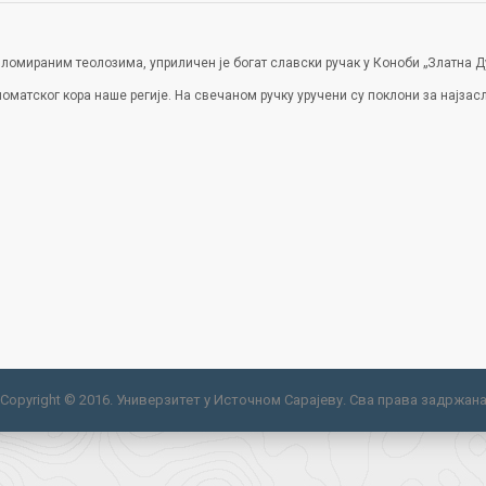
ломираним теолозима, уприличен је богат славски ручак у Коноби „Златна Д
ломатског кора наше регије. На свечаном ручку уручени су поклони за најза
Copyright © 2016. Универзитет у Источном Сарајеву. Сва права задржан