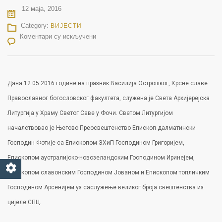
12 маја, 2016
Category:
ВИЈЕСТИ
на КРСНА СЛАВА ПРАВОСЛАВНОГ БОГОСЛОВСКОГ ФАКУЛТЕТА – ЛИТУРГИЈА
Коментари су искључени
Дана 12.05.2016.године на празник Василија Острошког, Крсне славе
Православног богословског факултета, служена је Света Архијерејска
Литургија у Храму Светог Саве у Фочи. Светом Литургијом
началствовао је Његово Преосвештенство Епископ далматински
Господин Фотије са Епископом ЗХиП Господином Григоријем,
Епископом аустралијско-новозеландским Господином Иринејем,
Епископом славонским Господином Јованом и Епископом топличким
Господином Арсенијем уз саслужење великог броја свештенства из
цијеле СПЦ.