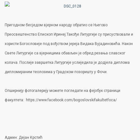
Пригодном бесједом вјерном народу обратио се Његово
Преосвештенство Епископ Иринеј.Такође Литургији су присуствовали и
хористи Богословије под вођством јереја Видака Вујадиновића. Након
Свете Литургије са вјерницима обављен је обред резања славског
колача. Послије завршетка Литургије услиједила је додјела диплома
дипломираним теолозима у Градском позоришту у Фочи.
Опширнију фотогалерију можете погледати на фејзбук страници
факултета: https://www.facebook.com/bogoslovskifakultetfoca/
Админ: Дејан Крстић