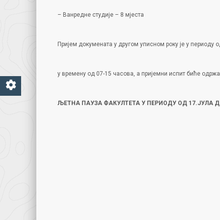
– Ванредне студије – 8 мјеста
Пријем докумената у другом уписном року је у периоду о
у времену од 07-15 часова, а пријемни испит биће одржа
ЉЕТНА ПАУЗА ФАКУЛТЕТА У ПЕРИОДУ ОД 17.ЈУЛА Д