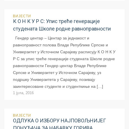
ВИЈЕСТИ
К О Н К У Р С: Упис треће генерације
студената Школе родне равноправности
Гендер центар – Центар за једнакост и
равноправност полова Владе Републике Српске и
Универзитет у Источном Сарајеву расписују К О Н К У
Р С за упис треће генерације студената Школе родне
равноправности Гендер центар Владе Републике
Српске и Универзитет у Источном Сарајеву, уз
подршку Универзитета у Сарајеву, позивају
заинтересоване студенте и студенткиње на […]
1 јула, 2016
ВИЈЕСТИ
ОДЛУКА О ИЗБОРУ НАЈПОВОЉНИЈЕГ
ПОНУЂАЧА ЗА НАБАВКУ ГОРИВА