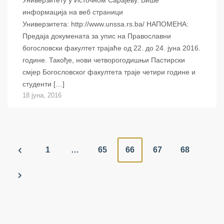
Универзитету у Источном Сарајеву. Више
информација на веб страници
Универзитета: http://www.unssa.rs.ba/ НАПОМЕНА:
Предаја докумената за упис на Православни
богословски факултет трајаће од 22. до 24. јуна 2016.
године. Такође, нови четворогодишњи Пастирски
смјер Богословског факултета траје четири године и
студенти […]
18 јуна, 2016
P
1
…
65
66
67
68
o
s
t