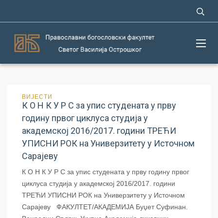
ВИЈЕСТИ
К О Н К У Р С за упис студената у прву
годину првог циклуса студија у
академској 2016/2017. години ТРЕЋИ
УПИСНИ РОК на Универзитету у Источном
Сарајеву
К О Н К У Р С за упис студената у прву годину првог
циклуса студија у академској 2016/2017. години
ТРЕЋИ УПИСНИ РОК на Универзитету у Источном
Сарајеву ФАКУЛТЕТ/АКАДЕМИЈА Буџет Суфинан.