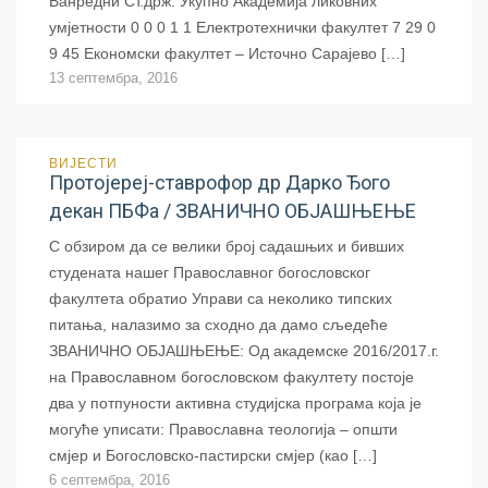
Ванредни Ст.држ. Укупно Академија ликовних
умјетности 0 0 0 1 1 Електротехнички факултет 7 29 0
9 45 Економски факултет – Источно Сарајево […]
13 септембра, 2016
ВИЈЕСТИ
Протојереј-ставрофор др Дарко Ђого
декан ПБФа / ЗВАНИЧНО ОБЈАШЊЕЊЕ
С обзиром да се велики број садашњих и бивших
студената нашег Православног богословског
факултета обратио Управи са неколико типских
питања, налазимо за сходно да дамо сљедеће
ЗВАНИЧНО ОБЈАШЊЕЊЕ: Од академске 2016/2017.г.
на Православном богословском факултету постоје
два у потпуности активна студијска програма која је
могуће уписати: Православна теологија – општи
смјер и Богословско-пастирски смјер (као […]
6 септембра, 2016