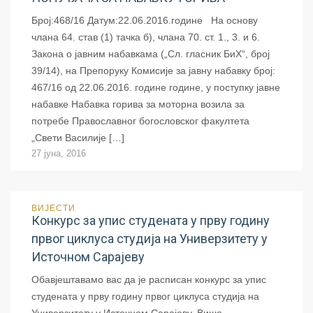
Број:468/16 Датум:22.06.2016.године На основу
члана 64. став (1) тачка б), члана 70. ст. 1., 3. и 6.
Закона о јавним набавкама („Сл. гласник БиХ“, број
39/14), на Препоруку Комисије за јавну набавку број:
467/16 од 22.06.2016. године године, у поступку јавне
набавке Набавка горива за моторна возила за
потребе Православног богословског факултета
„Свети Василије […]
27 јуна, 2016
ВИЈЕСТИ
Конкурс за упис студената у прву годину
првог циклуса студија на Универзитету у
Источном Сарајеву
Обавјештавамо вас да је расписан конкурс за упис
студената у прву годину првог циклуса студија на