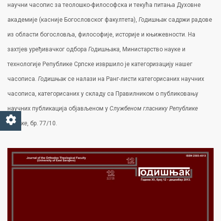
научни часопис за теолошко-философска и текућа питања Духовне
академије (касније Богословског факултета),
Годишњак
садржи радове
из области богословља, философије, историје и књижевности. На
захтјев уређивачког одбора
Годишњака
, Министарство науке и
технологије Републике Српске извршило је категоризацију нашег
часописа.
Годишњак
се налази на Ранг-листи категорисаних научних
часописа, категорисаних у складу са Правилником о публиковању
научних публикација објављеном у
Службеном гласнику Републике
Српске
, бр. 77/10.