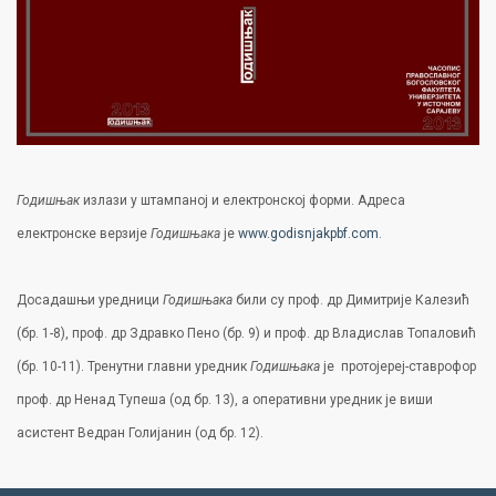
Годишњак
излази у штампаној и електронској форми. Адреса
електронске верзије
Годишњака
је
www.godisnjakpbf.com
.
Досадашњи уредници
Годишњака
били су проф. др Димитрије Калезић
(бр. 1-8), проф. др Здравко Пено (бр. 9) и проф. др Владислав Топаловић
(бр. 10-11). Тренутни главни уредник
Годишњака
је протојереј-ставрофор
проф.
др Ненад Тупеша (од бр. 13), а оперативни уредник је виши
асистент Ведран Голијанин (од бр. 12).