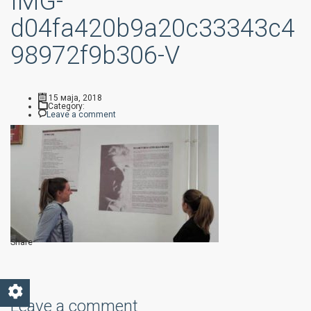
IMG-
d04fa420b9a20c33343c4
98972f9b306-V
15 маја, 2018
Category:
Leave a comment
Share
Leave a comment